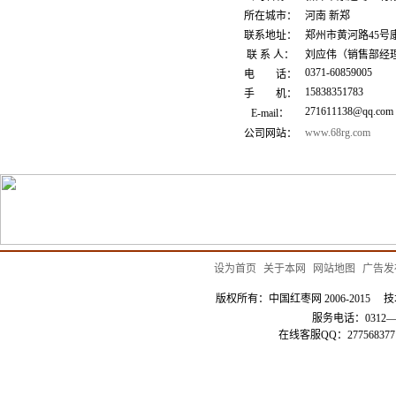
所在城市：
河南 新郑
联系地址：
郑州市黄河路45号
联 系 人：
刘应伟（销售部经
0371-60859005
电 话：
15838351783
手 机：
271611138@qq.com
E-mail：
www.68rg.com
公司网站：
设为首页
|
关于本网
|
网站地图
|
广告发
版权所有：中国红枣网 2006-201
服务电话：0312—3
在线客服QQ：2775683