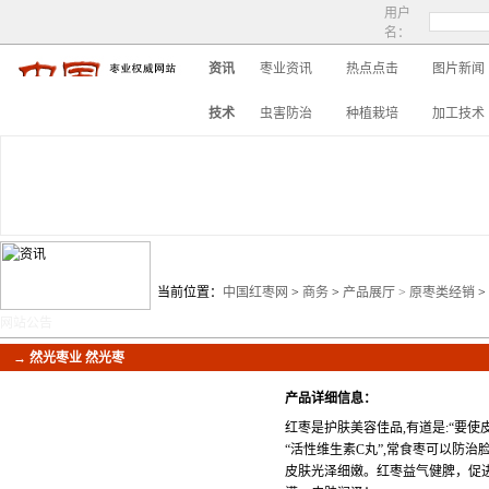
用户
名：
资讯
枣业资讯
热点点击
图片新闻
技术
虫害防治
种植栽培
加工技术
商务首页
企业名录
供求信息
当前位置：
中国红枣网
>
商务
>
产品展厅
>
原枣类经销
>
网站公告
→ 然光枣业 然光枣
产品详细信息：
红枣是护肤美容佳品,有道是:“要使
“活性维生素C丸”,常食枣可以防
皮肤光泽细嫩。红枣益气健脾，促