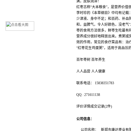
满，皮肤润泽！
红枣古称“大本粮食”，是营养价值
李时珍的《本草纲目》中均有记载
少津液、身中不足；和百药、补血降
和，益脾气，令人好颜色，没老气”
枣的食用方法很多，鲜枣生吃最有
营养成分很好地释放出来。煮粥或
效的作用，常见的食疗菜品有：治疗
“红枣花生鸡蛋粥”，适用于高血压的
百年枣树 百年养生
人人品尝 人人健康
联系电话： 15838351783
QQ : 271611138
评价详情成交记录(2件)
公司信息：
公司名称：
新郑市康达枣业有