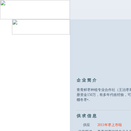
公 司 首 页
企 业 简 介
供 求 信 息
企 业 简 介
产 品 列 表
青青鲜枣种植专业合作社（王治枣
册资金150万，有多年代收经验，可
棚冬枣•..
联 系 我 们
留 言 板
供 求 信 息
供应
2011年枣上市啦