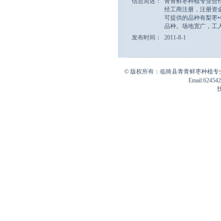
信息简述：
青青鲜枣种植专业合
经工商注册，注册资金
可提供的品种有梨枣•
品种。场地宽广，工人
发布时间：
2011-8-1
© 版权所有：临猗县青青鲜枣种植
Email:
62454