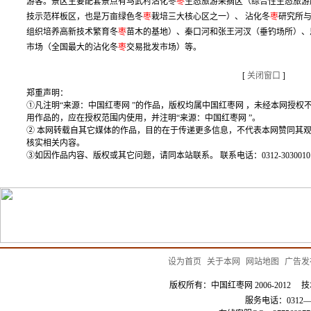
游客。景区主要配套景点有马武村沾化冬
枣
生态旅游采摘区（综合性生态旅游
技示范样板区，也是万亩绿色冬
枣
栽培三大核心区之一）、 沾化冬
枣
研究所
组织培养高新技术繁育冬
枣
苗木的基地）、秦口河和张王河汊（垂钓场所）、
市场（全国最大的沾化冬
枣
交易批发市场）等。
[
关闭窗口
]
郑重声明：
①凡注明“来源：中国红枣网 ”的作品，版权均属中国红枣网 ，未经本网授
用作品的，应在授权范围内使用，并注明“来源：中国红枣网 ”。
② 本网转载自其它媒体的作品，目的在于传递更多信息，不代表本网赞同其
核实相关内容。
③如因作品内容、版权或其它问题，请同本站联系。 联系电话：0312-3030010
设为首页
|
关于本网
|
网站地图
|
广告发
版权所有：中国红枣网 2006-201
服务电话：0312—3