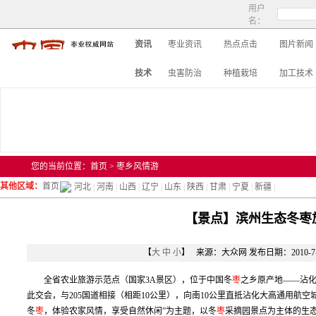
用户
名：
资讯
枣业资讯
热点点击
图片新闻
技术
虫害防治
种植栽培
加工技术
您的当前位置：
首页
>
枣乡风情游
其他区域：
首页
河北
|
河南
|
山西
|
辽宁
|
山东
|
陕西
|
甘肃
|
宁夏
|
新疆
|
【景点】滨州生态冬枣
【
大
中
小
】 来源：大众网 发布日期：2010-7
全省农业旅游示范点（国家3A景区），位于中国冬
枣
之乡原产地——沾化
此交会，与205国道相接（相距10公里），向南10公里直抵沾化大高通用航
冬
枣
，体验农家风情，享受自然休闲”为主题，以冬
枣
采摘园景点为主体的生