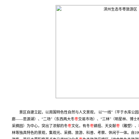
景区自建立起，以周围特色性自然与人文景观， 以“一线”（平于水库公园
廊——思源湖）、“二场”（东西两大冬
枣
交易市场）、“三林”（明星林、博士
采摘园）为中心，突出了浓郁的冬
枣
文化，有冬
枣
嫡祖、天女献
枣
（雕塑）、
林等独具特色的景观，集观光、采摘、旅游、科普、考察、休闲于一体。自19