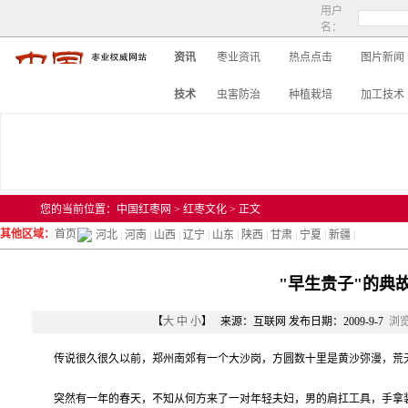
用户
名：
资讯
枣业资讯
热点点击
图片新闻
技术
虫害防治
种植栽培
加工技术
您的当前位置：中国红枣网 > 红枣文化 > 正文
其他区域：
首页
河北
|
河南
|
山西
|
辽宁
|
山东
|
陕西
|
甘肃
|
宁夏
|
新疆
|
"早生贵子"的典
【
大
中
小
】 来源：互联网 发布日期：2009-9-7
浏览
传说很久很久以前，郑州南郊有一个大沙岗，方圆数十里是黄沙弥漫，荒无
突然有一年的春天，不知从何方来了一对年轻夫妇，男的肩扛工具，手拿装